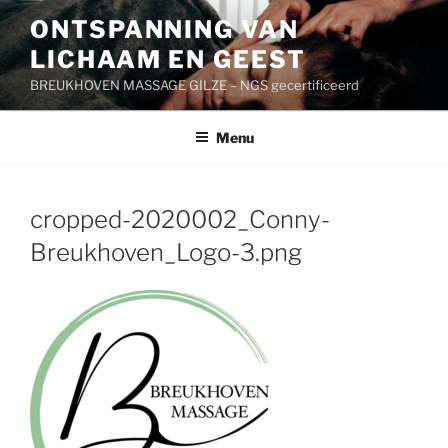
Ga
ONTSPANNING VAN
naar
LICHAAM EN GEEST
de
inhoud
BREUKHOVEN MASSAGE GILZE – NGS gecertificeerd
Menu
cropped-2020002_Conny-
Breukhoven_Logo-3.png