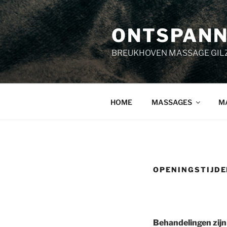
Ga
naar
ONTSPANN
de
inhoud
BREUKHOVEN MASSAGE GILZE 
HOME
MASSAGES
M
OPENINGSTIJD
Behandelingen zijn