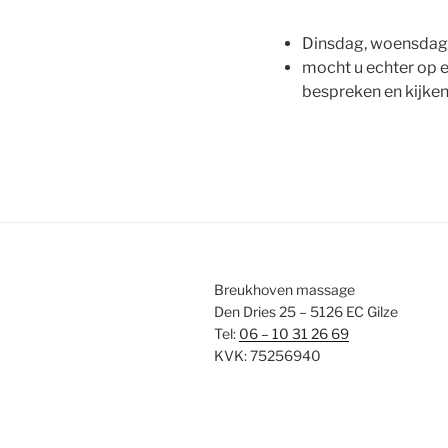
Dinsdag, woensdag e
mocht u echter op e
bespreken en kijken 
Breukhoven massage
Den Dries 25 – 5126 EC Gilze
Tel:
06 – 10 31 26 69
KVK: 75256940