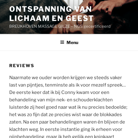
Ga
ONTSPANNING VAN
naar
LICHAAM EN GEEST
de
inhoud
BREUKHOVEN MASSAGE GILZE – NGS gecertificeerd
Menu
REVIEWS
Naarmate we ouder worden krijgen we steeds vaker
last van pijntjes, tenminste als ik voor mezelf spreek…
De eerste keer dat ik bij Conny kwam voor een
behandeling van mijn nek- en schouderklachten
luisterde zij heel goed naar wat ik nu precies bedoelde;
het was zo fijn dat ze precies wist waar de blokkades
zaten. Na een paar behandelingen waren én blijven de
klachten weg. In eerste instantie ging ik erheen voor
pijnbehandeling, maar ik heb gelijk een knipkaart