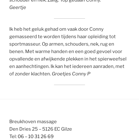
schouder en nek. Zalig. Top gedaan Conny.
Geertje
Ik heb het geluk gehad om vaak door Conny
gemasseerd te worden tijdens haar opleiding tot
sportmasseur. Op armen, schouders, nek, rug en
benen. Met warme handen en een goed gevoel voor
opvallende en afwijkende plekken in het spierweefsel
en aanhechtingen. Ik kan het iedereen aanraden, met
of zonder klachten.
Groetjes Conny P
Breukhoven massage
Den Dries 25 – 5126 EC Gilze
Tel:
06 – 10 31 26 69