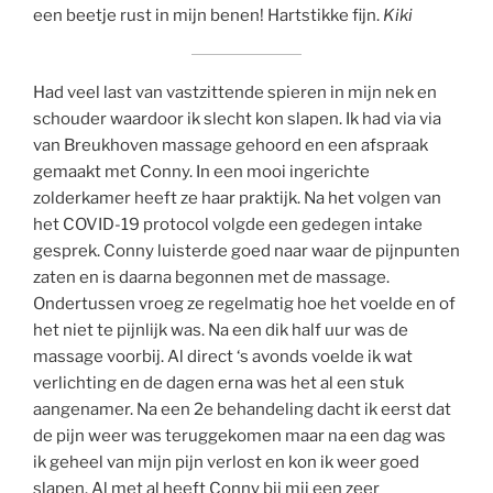
een beetje rust in mijn benen! Hartstikke fijn.
Kiki
Had veel last van vastzittende spieren in mijn nek en
schouder waardoor ik slecht kon slapen. Ik had via via
van Breukhoven massage gehoord en een afspraak
gemaakt met Conny. In een mooi ingerichte
zolderkamer heeft ze haar praktijk. Na het volgen van
het COVID-19 protocol volgde een gedegen intake
gesprek. Conny luisterde goed naar waar de pijnpunten
zaten en is daarna begonnen met de massage.
Ondertussen vroeg ze regelmatig hoe het voelde en of
het niet te pijnlijk was. Na een dik half uur was de
massage voorbij. Al direct ‘s avonds voelde ik wat
verlichting en de dagen erna was het al een stuk
aangenamer. Na een 2e behandeling dacht ik eerst dat
de pijn weer was teruggekomen maar na een dag was
ik geheel van mijn pijn verlost en kon ik weer goed
slapen. Al met al heeft Conny bij mij een zeer