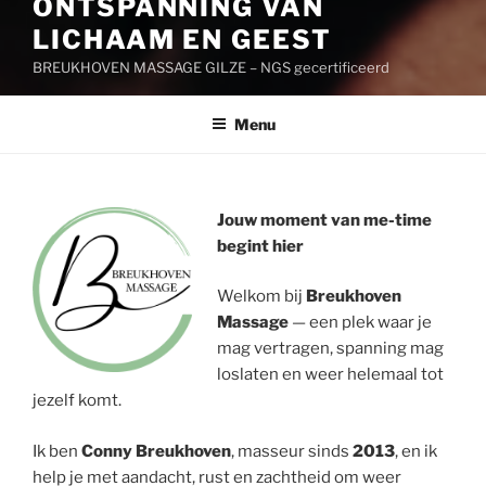
ONTSPANNING VAN
LICHAAM EN GEEST
BREUKHOVEN MASSAGE GILZE – NGS gecertificeerd
Menu
Jouw moment van me-time
begint hier
Welkom bij
Breukhoven
Massage
— een plek waar je
mag vertragen, spanning mag
loslaten en weer helemaal tot
jezelf komt.
Ik ben
Conny Breukhoven
, masseur sinds
2013
, en ik
help je met aandacht, rust en zachtheid om weer