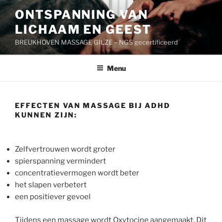
Ga
ONTSPANNING VAN
naar
LICHAAM EN GEEST
de
inhoud
BREUKHOVEN MASSAGE GILZE – NGS gecertificeerd
Menu
EFFECTEN VAN MASSAGE BIJ ADHD
KUNNEN ZIJN:
Zelfvertrouwen wordt groter
spierspanning vermindert
concentratievermogen wordt beter
het slapen verbetert
een positiever gevoel
Tijdens een massage wordt Oxytocine aangemaakt. Dit